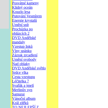
Posvátné kameny
Klidný oceán
Kouzlo lesa
Putování Vesmírem
Energie krystalů
Umění snít
Procházka po
oblázcích 2
DVD Andělské
mandaly
Vzestup Inků
Vlny spánku
Zázrak zrcadlení
Umění svobody
Nad oblaky
DVD Andělské světlo
Srdce vlka
Cesta vzestupu
Léčitelka 7
Svařák a jmelí
Merlinův syn
Samurai
Vánoční album
Král zítřků
TO NEJLEPŠÍ Z