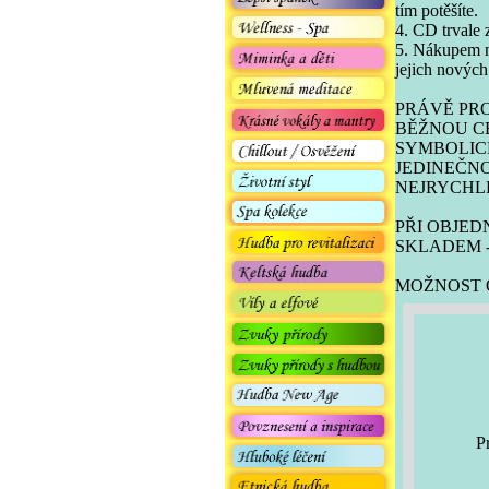
tím potěšíte.
4. CD trvale
5. Nákupem n
jejich novýc
PRÁVĚ PRO
BĚŽNOU CE
SYMBOLICK
JEDINEČN
NEJRYCHLE
PŘI OBJED
SKLADEM -
MOŽNOST O
P