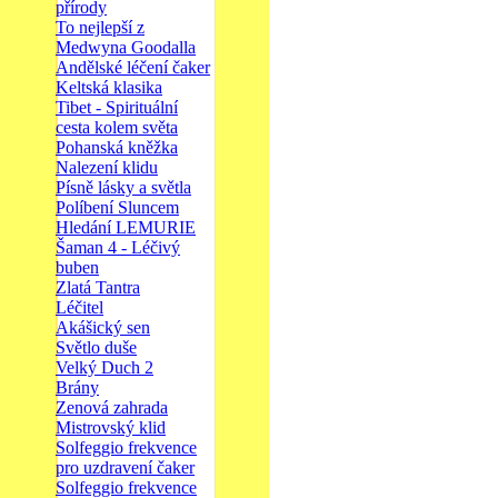
přírody
To nejlepší z
Medwyna Goodalla
Andělské léčení čaker
Keltská klasika
Tibet - Spirituální
cesta kolem světa
Pohanská kněžka
Nalezení klidu
Písně lásky a světla
Políbení Sluncem
Hledání LEMURIE
Šaman 4 - Léčivý
buben
Zlatá Tantra
Léčitel
Akášický sen
Světlo duše
Velký Duch 2
Brány
Zenová zahrada
Mistrovský klid
Solfeggio frekvence
pro uzdravení čaker
Solfeggio frekvence