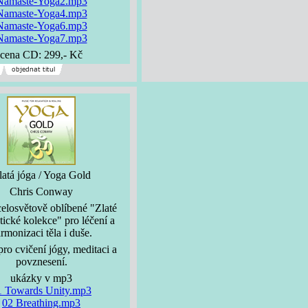
Namaste-Yoga2.mp3
Namaste-Yoga4.mp3
Namaste-Yoga6.mp3
Namaste-Yoga7.mp3
cena CD: 299,- Kč
latá jóga / Yoga Gold
Chris Conway
 celosvětově oblíbené "Zlaté
tické kolekce" pro léčení a
rmonizaci těla i duše.
ro cvičení jógy, meditaci a
povznesení.
ukázky v mp3
1 Towards Unity.mp3
02 Breathing.mp3