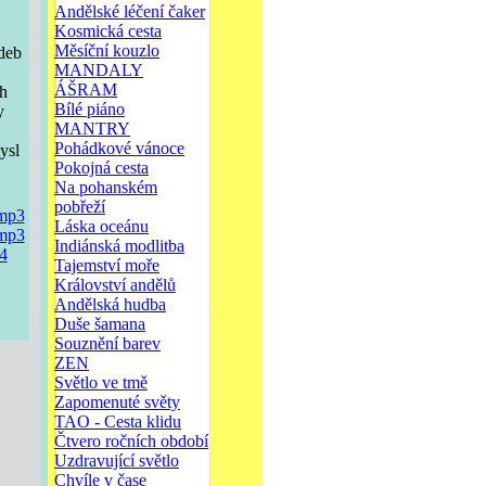
Andělské léčení čaker
Kosmická cesta
Měsíční kouzlo
deb
MANDALY
ÁŠRAM
h
Bílé piáno
y
MANTRY
Pohádkové vánoce
ysl
Pokojná cesta
Na pohanském
pobřeží
.mp3
Láska oceánu
.mp3
Indiánská modlitba
4
Tajemství moře
Království andělů
Andělská hudba
Duše šamana
Souznění barev
ZEN
Světlo ve tmě
Zapomenuté světy
TAO - Cesta klidu
Čtvero ročních období
Uzdravující světlo
Chvíle v čase