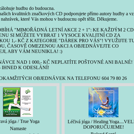
 zálohuje hudbu do budoucna.
ašich kvalitních značkových CD podporujete přímo autory hudby a vz
h nahrávek, které Vás mohou v budoucnu opět těšit. Děkujeme.
BÍHÁ "MIMOŘÁDNÁ LETNÍ AKCE 2 + 1": KE KAŽDÝM 2 CD
NU SI MŮŽETE VYBRAT 1 VYSOCE KVALITNÍ CD ZA
OU 1,- KČ Z KATEGORIE "DÁREK PRO VÁS"! VYUŽIJTE T
OU, ČASOVĚ OMEZENOU AKCI A OBJEDNÁVEJTE CO
JI, ABY VÁM NEUNIKLA! :)
NÁVCE NAD 1 000,- KČ NEPLATÍTE POŠTOVNÉ ANI BALNÉ!
 IHNED K ODESLÁNÍ!
KAMŽITÝCH OBJEDNÁVEK NA TELEFONU 604 79 80 26
ravá jóga / True Yoga
Léčivá jóga / Healing Yoga....VE
DOPORUČUJEME!
Namaste