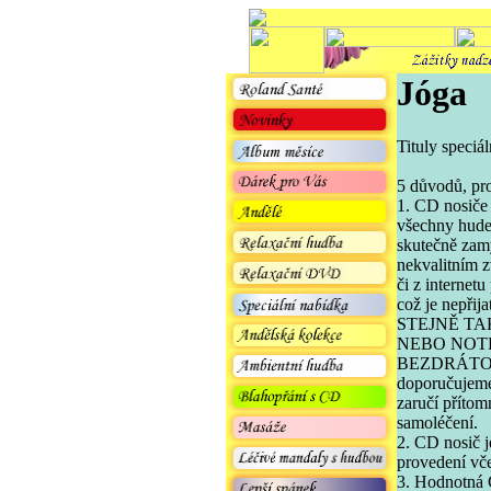
Jóga
Tituly speciá
5 důvodů, pr
1. CD nosiče
všechny hudeb
skutečně zam
nekvalitním 
či z internet
což je nepřija
STEJNĚ T
NEBO NOT
BEZDRÁTOV
doporučujeme
zaručí přítom
samoléčení.
2. CD nosič j
provedení vče
3. Hodnotná C