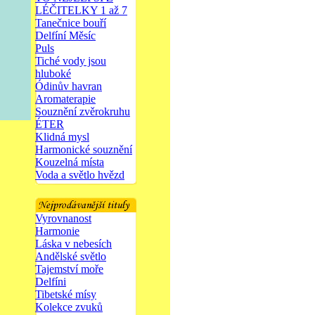
LÉČITELKY 1 až 7
Tanečnice bouří
Delfíní Měsíc
Puls
Tiché vody jsou
hluboké
Ódinův havran
Aromaterapie
Souznění zvěrokruhu
ÉTER
Klidná mysl
Harmonické souznění
Kouzelná místa
Voda a světlo hvězd
Vyrovnanost
Harmonie
Láska v nebesích
Andělské světlo
Tajemství moře
Delfíni
Tibetské mísy
Kolekce zvuků