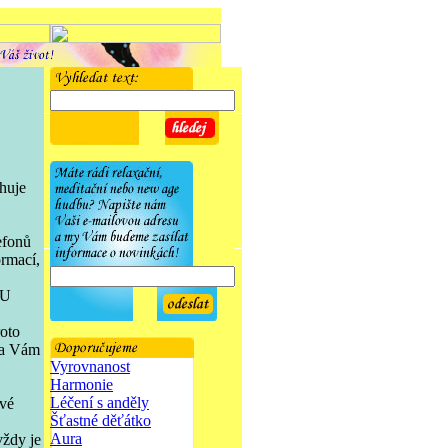
huje
efonů
ormací,
NU
oto
ta Vám
Vyrovnanost
Harmonie
Léčení s anděly
ové
Šťastné děťátko
Aura
vždy je