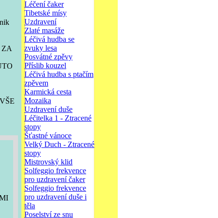
Léčení čaker
Tibetské mísy
Uzdravení
nik
Zlaté masáže
Léčivá hudba se
zvuky lesa
 ZA
Posvátné zpěvy
Příslib kouzel
UTO
Léčivá hudba s ptačím
zpěvem
Karmická cesta
Mozaika
 VŠE
Uzdravení duše
Léčitelka 1 - Ztracené
stopy
Šťastné vánoce
Velký Duch - Ztracené
stopy
Mistrovský klid
Solfeggio frekvence
pro uzdravení čaker
Solfeggio frekvence
pro uzdravení duše i
LMI
těla
Poselství ze snu