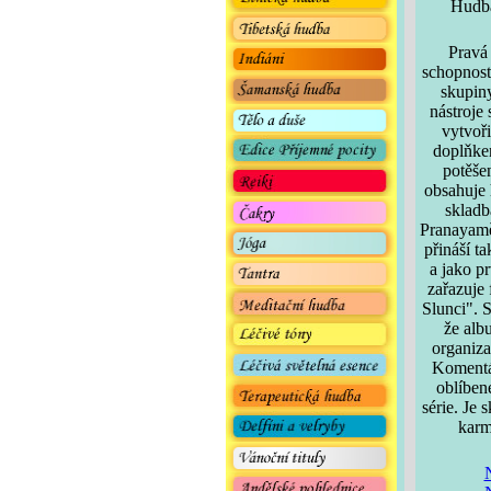
Hudba
Pravá
schopnost
skupin
nástroje
vytvoř
doplňkem
potěše
obsahuje 
sklad
Pranayamě,
přináší ta
a jako pr
zařazuje 
Slunci". 
že alb
organiza
Komentá
oblíben
série. Je
karm