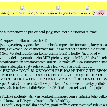
lně zkomponované pro cvičení jógy, meditaci a hlubokou relaxaci.
oč kupovat hudbu na našich CD:
 jsou vytvořeny vysoce kvalitním bezkompresním formátem, který obsa
ní, zvukové a léčivé informace tak, jak autoři při nahrávání ve studiu
ýšleli. Ve zjednodušeném kompresním formátu hudby (například v
zvuku videí na youtube nebo MP3 přehrávaných z MP3 přehrávačů, tel
u prostřednictvím streamovacích služeb) se ztrácí až 95% zvukových inf
telné z hlediska ztráty relaxačních i léčivých vlastností hudby.
AK BEZDRÁTOVÝ BLUETOOTH PŘENOS HUDBY Z TELEFO
EBOOKU DO BLUETOOTH REPRODUKTORU (POPŘÍPADĚ
ÝCH SLUCHÁTEK) JE ZTRÁTOVÝ A NIČÍ JEJÍ KVALITU. Pr
 používat výhradně naše CD v plné kvalitě studiové nahrávky, jedině 
nost všech frekvencí důležitých pro Vaši účinnou relaxaci a fungující
e fyzické podstaty, těší Vás konkrétním způsobem a vnímáte jeho celk
tně kouzla a léčivých vibrací umělecké obálky.
D patří k nejkrásnějším dárkům, jimiž můžete obdarovat své blízké a 