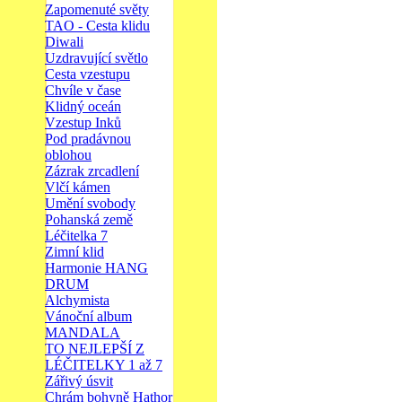
Zapomenuté světy
TAO - Cesta klidu
Diwali
Uzdravující světlo
Cesta vzestupu
Chvíle v čase
Klidný oceán
Vzestup Inků
Pod pradávnou
oblohou
Zázrak zrcadlení
Vlčí kámen
Umění svobody
Pohanská země
Léčitelka 7
Zimní klid
Harmonie HANG
DRUM
Alchymista
Vánoční album
MANDALA
TO NEJLEPŠÍ Z
LÉČITELKY 1 až 7
Zářivý úsvit
Chrám bohyně Hathor