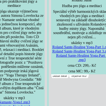
Roland Santé
 pro praktikování jógy a
meditace
Hudba pro jógu a meditaci
 jóga ukazuje výjimečnou
Speciální výběr harmonických skla
 autora Simona Lovelocka ze
vhodných pro jógu a meditaci
y Namaste smíchat vhodné
sestavený na základě dlouholetýc
 s jedinečnou kompozicí, aby
zkušeností s užíváním Rolandov
il album, které je vhodným
hudby mistry jógy. Napomáhá
 pro cvičení jógy nebo jen
soustředění, motivuje a zklidňuje m
ním při poslechu. Toto CD
nejen při cvičení…
hlavní složky cvičení jógy se
ukázky v mp3
bami věnovanými Asánám,
Roland Sante-Healing Yoga-Part 1
 relaxaci i meditaci. Booklet
Roland Sante-Healing Yoga-Part 3
ké detailní popis historie jógy
Roland Sante-Healing Yoga-Part 
vní z True terapeutické série
.mp3
fotografie pozic z "Pozdravu
cena CD: 299,- Kč
S potěšením můžeme oznámit,
um podporuje irská jógová
cena MC: 99,- Kč
ce "Yoga Therapy Ireland".
ř Medwyna Goodalla: "Mé
é album z True terapeutické
 skvělým doplňkem alba "Čistá
a" Simona Lovelocka."
ukázky v mp3
Namaste-Yoga1.mp3