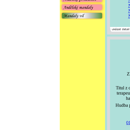
Z
Titul z
terapeu
ha
Hudba p
0