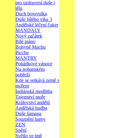
pro uzdravení duše i
těla
Duch bojovníka
Duše bílého vlka 3
Andělské léčení čaker
MANDALY
Nový začátek
Bílé piáno
Bohyně Machu
Picchu
MANTRY
Pohádkové vánoce
Na pohanském
pobřeží
Kde se setkává země s
mořem
Indiánská modlitba
Tajemství moře
Království andělů
Andělská hudba
Duše šamana
Souznění barev
ZEN
Snění
Světlo ve tmě