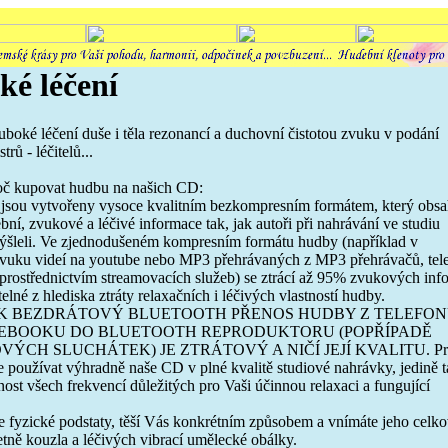
ké léčení
boké léčení duše i těla rezonancí a duchovní čistotou zvuku v podání
rů - léčitelů...
oč kupovat hudbu na našich CD:
 jsou vytvořeny vysoce kvalitním bezkompresním formátem, který obsa
ní, zvukové a léčivé informace tak, jak autoři při nahrávání ve studiu
ýšleli. Ve zjednodušeném kompresním formátu hudby (například v
zvuku videí na youtube nebo MP3 přehrávaných z MP3 přehrávačů, tel
u prostřednictvím streamovacích služeb) se ztrácí až 95% zvukových inf
telné z hlediska ztráty relaxačních i léčivých vlastností hudby.
AK BEZDRÁTOVÝ BLUETOOTH PŘENOS HUDBY Z TELEFO
EBOOKU DO BLUETOOTH REPRODUKTORU (POPŘÍPADĚ
ÝCH SLUCHÁTEK) JE ZTRÁTOVÝ A NIČÍ JEJÍ KVALITU. Pr
 používat výhradně naše CD v plné kvalitě studiové nahrávky, jedině 
nost všech frekvencí důležitých pro Vaši účinnou relaxaci a fungující
e fyzické podstaty, těší Vás konkrétním způsobem a vnímáte jeho celk
tně kouzla a léčivých vibrací umělecké obálky.