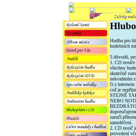
Hlubo
Hudba pro hlu
hudebních mist
5 důvodů, pr
1. CD nosiče
všechny hudeb
skutečně zam
nekvalitním 
či z internet
což je nepřija
STEJNĚ T
NEBO NOT
BEZDRÁTOV
doporučujeme
zaručí přítom
samoléčení.
2. CD nosič j
provedení vče