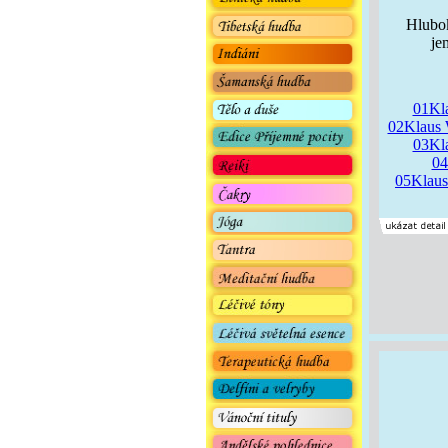
Hlubok
je
01Kl
02Klaus 
03Kl
04
05Klaus