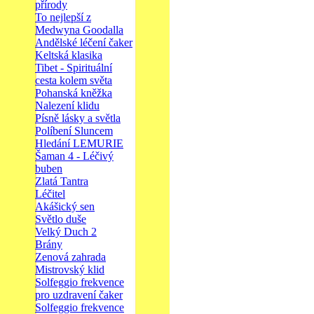
přírody
To nejlepší z
Medwyna Goodalla
Andělské léčení čaker
Keltská klasika
Tibet - Spirituální
cesta kolem světa
Pohanská kněžka
Nalezení klidu
Písně lásky a světla
Políbení Sluncem
Hledání LEMURIE
Šaman 4 - Léčivý
buben
Zlatá Tantra
Léčitel
Akášický sen
Světlo duše
Velký Duch 2
Brány
Zenová zahrada
Mistrovský klid
Solfeggio frekvence
pro uzdravení čaker
Solfeggio frekvence