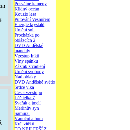
Posvátné kameny
CE!
Klidný oceán
Kouzlo lesa
Putování Vesmírem
é
Energie krystalů
Umění snít
Procházka po
oblázcích 2
DVD Andělské
mandaly
Vzestup Inků
Vlny spánku
Zázrak zrcadlení
Umění svobody
Nad oblaky
DVD Andělské světlo
Srdce vlka
Cesta vzestupu
Léčitelka 7
Svařák a jmelí
Merlinův syn
Samurai
Vánoční album
Á
Král zítřků
TO NEJLEPŠÍ Z