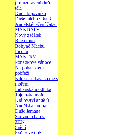
pro uzdravení duše i
těla
Duch bojovníka
Duše bílého vlka 3
Andělské léčení čaker
MANDALY
Nový začátek
Bílé piáno
Bohyně Machu
Picchu
MANTRY
Pohádkové vánoce
Na pohanském
pobřeží
Kde se setkává země s
mořem
Indiánská modlitba
Tajemství moře
Království andělů
Andělská hudba
Duše šamana
Souznění barev
ZEN
Snění
Světlo ve tmě