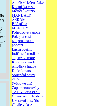
Andělské léčení čaker
i
Kosmická cesta
Měsíční kouzlo
MANDALY
alba
ÁŠRAM
ety
Bílé piáno
MANTRY
vý
Pohádkové vánoce
ela
Pokojná cesta
vat
Na pohanském
inný
pobřeží
i
Láska oceánu
!
Indiánská modlitba
Tajemství moře
Království andělů
Andělská hudba
Duše šamana
Souznění barev
ZEN
Světlo ve tmě
Zapomenuté světy
TAO - Cesta klidu
Čtvero ročních období
Uzdravující světlo
Chvíle v čase