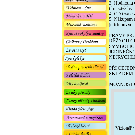
3. Hodnotná C
tím potěšíte.
4. CD trvale
5. Nákupem n
jejich novýc
PRÁVĚ PRO
BĚŽNOU CE
SYMBOLICK
JEDINEČN
NEJRYCHLE
PŘI OBJED
SKLADEM -
MOŽNOST O
Vizionář