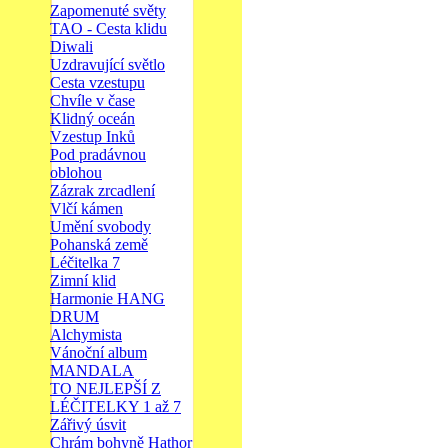
Zapomenuté světy
TAO - Cesta klidu
Diwali
Uzdravující světlo
Cesta vzestupu
Chvíle v čase
Klidný oceán
Vzestup Inků
Pod pradávnou
oblohou
Zázrak zrcadlení
Vlčí kámen
Umění svobody
Pohanská země
Léčitelka 7
Zimní klid
Harmonie HANG
DRUM
Alchymista
Vánoční album
MANDALA
TO NEJLEPŠÍ Z
LÉČITELKY 1 až 7
Zářivý úsvit
Chrám bohyně Hathor