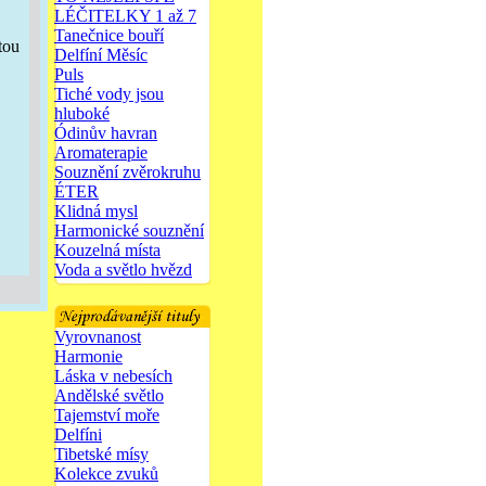
LÉČITELKY 1 až 7
Tanečnice bouří
tou
Delfíní Měsíc
Puls
Tiché vody jsou
hluboké
Ódinův havran
Aromaterapie
Souznění zvěrokruhu
ÉTER
Klidná mysl
Harmonické souznění
Kouzelná místa
Voda a světlo hvězd
Vyrovnanost
Harmonie
Láska v nebesích
Andělské světlo
Tajemství moře
Delfíni
Tibetské mísy
Kolekce zvuků