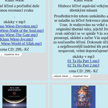
Klaus Wiese
Klaus Wiese
é léčení a pročistění duše
Hluboce léčivé uspávání velkým
mnou rezonancí zvuku
tibetskými mísami
.
Prostřednictvím tohoto unikátního 
se naladíte na léčivé frekvence plan
ukázky v mp3
Uran. Je realizováno na velké a
aus Wiese-Devotion.mp3
originální tibetské mísy, jejichž ži
Wiese-Night of the Soul.mp3
zvuk otáčející se ve spirále Vás zc
aus Wiese-The Gate.mp3
prostoupí, uklidní a začne Vás uspá
Klaus Wiese-Joy.mp3
za současného léčení. Dokonale úč
 Wiese-World of Allah.mp3
a nejpřirozenější hudební lék prot
cena CD: 299,- Kč
nespavosti, velmi doporučujeme
ukázky v mp3
01 Ta Ha Part 1.mp3
02 Ta Ha Part 2.mp3
cena CD: 299,- Kč