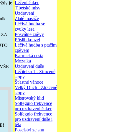
Léčení čaker
vždy je
Tibetské mísy
Uzdravení
Zlaté masáže
nik
Léčivá hudba se
zvuky lesa
Posvátné zpěvy
 ZA
Příslib kouzel
Léčivá hudba s ptačím
UTO
zpěvem
Karmická cesta
Mozaika
Uzdravení duše
 VŠE
Léčitelka 1 - Ztracené
stopy
Šťastné vánoce
Velký Duch - Ztracené
stopy
Mistrovský klid
Solfeggio frekvence
pro uzdravení čaker
Solfeggio frekvence
pro uzdravení duše i
těla
E!
Poselství ze snu