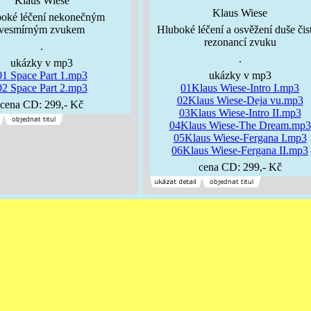
Klaus Wiese
Klaus Wiese
oké léčení nekonečným
vesmírným zvukem
Hluboké léčení a osvěžení duše čis
rezonancí zvuku
.
.
ukázky v mp3
01 Space Part 1.mp3
ukázky v mp3
02 Space Part 2.mp3
01Klaus Wiese-Intro I.mp3
02Klaus Wiese-Deja vu.mp3
cena CD: 299,- Kč
03Klaus Wiese-Intro II.mp3
04Klaus Wiese-The Dream.mp3
05Klaus Wiese-Fergana I.mp3
06Klaus Wiese-Fergana II.mp3
cena CD: 299,- Kč