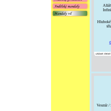
Alláh
Infi
Hluboké 
tě
0
Vesmír 