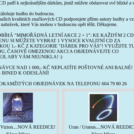
D patří k nejkrásnějším dárkům, jimiž můžete obdarovat své blízké a 
 zálohuje hudbu do budoucna.
ašich kvalitních značkových CD podporujete přímo autory hudby a vz
h nahrávek, které Vás mohou v budoucnu opět těšit. Děkujeme.
BÍHÁ "MIMOŘÁDNÁ LETNÍ AKCE 2 + 1": KE KAŽDÝM 2 CD
NU SI MŮŽETE VYBRAT 1 VYSOCE KVALITNÍ CD ZA
OU 1,- KČ Z KATEGORIE "DÁREK PRO VÁS"! VYUŽIJTE T
OU, ČASOVĚ OMEZENOU AKCI A OBJEDNÁVEJTE CO
JI, ABY VÁM NEUNIKLA! :)
NÁVCE NAD 1 000,- KČ NEPLATÍTE POŠTOVNÉ ANI BALNÉ!
 IHNED K ODESLÁNÍ!
KAMŽITÝCH OBJEDNÁVEK NA TELEFONU 604 79 80 26
 / Vizion....NOVÁ REEDICE!
Uran / Uranus....NOVÁ REEDIC