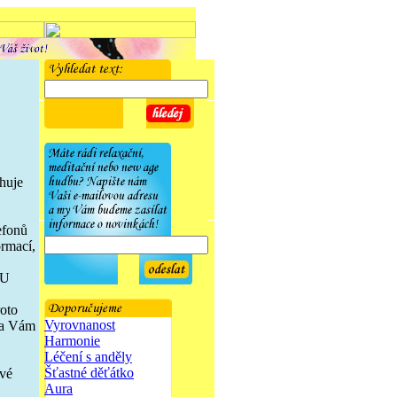
huje
efonů
ormací,
NU
oto
Vyrovnanost
ta Vám
Harmonie
Léčení s anděly
Šťastné děťátko
ové
Aura