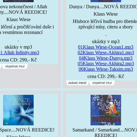
ova nekonečnost / Allah
Dunya / Dunya....NOVÁ REEDI
nity....NOVÁ REEDICE!
Klaus Wiese
Klaus Wiese
Hluboce léčivá hudba pro tibetsk
léčení a pročišťování duše i
zpívající mísy, citeru a sbory
la vesmírnou rezonancí
.
.
ukázky v mp3
ukázky v mp3
01Klaus Wiese-Ocean1.mp3
1 Allah Infinity.mp3
02Klaus Wiese-Akhira1.mp3
04Klaus Wiese-Dunya.mp3
cena CD: 299,- Kč
05Klaus Wiese-Akhira2.mp3
06Klaus Wiese-Taksim.mp3
cena CD: 299,- Kč
/ Space....NOVÁ REEDICE!
Samarkand / Samarkand....NOV
REEDICE!