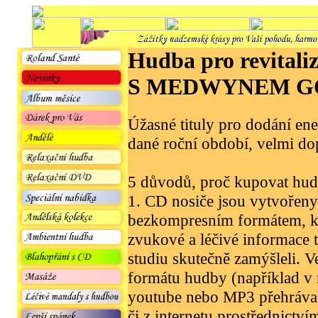
Hudba pro revital
S MEDWYNEM G
Úžasné tituly pro dodání en
dané roční období, velmi d
5 důvodů, proč kupovat hud
1. CD nosiče jsou vytvořeny
bezkompresním formátem, kt
zvukové a léčivé informace t
studiu skutečně zamýšleli.
formátu hudby (například v 
youtube nebo MP3 přehráva
či z internetu prostřednictví