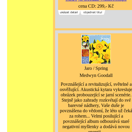
cena CD: 299,- Kč
Jaro / Spring
Medwyn Goodall
Povznášející a revitalizující, světelné a
osvěžující. Akustická kytara vykresluj
obrázek probouzející se jarní scenérie.
Stejně jako zahrady rozkvétají do své
barevné nádhery, Vaše duše je
povznášena do vědomí, že léto už ček
za rohem... Velmi posilující a
povznášející album odbourává staré
negativní myšlenky a dodává novou
energii...