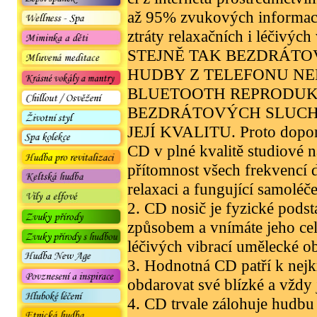
až 95% zvukových informací, 
ztráty relaxačních i léčivých
STEJNĚ TAK BEZDRÁTO
HUDBY Z TELEFONU N
BLUETOOTH REPRODUK
BEZDRÁTOVÝCH SLUCHÁ
JEJÍ KVALITU. Proto dopor
CD v plné kvalitě studiové n
přítomnost všech frekvencí 
relaxaci a fungující samoléče
2. CD nosič je fyzické podst
způsobem a vnímáte jeho cel
léčivých vibrací umělecké o
3. Hodnotná CD patří k nejk
obdarovat své blízké a vždy j
4. CD trvale zálohuje hudb