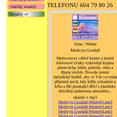
TELEFONU 604 79 80 26
Zima / Winter
Medwyn Goodall
Medwynovy citlivé kytary a jemné
klávesové zvuky vykreslují krajinu
plnou ticha, klidu, pohody, míru a
třpytu vloček. Dovolte jemné
melodické hudbě, aby ve Vás vyvolal
příjemný pocit, kdy ležíte schouleni u
krbu a tiše praskající dříví s plamínky
dotvářejí nádhernou atmosféru...
ukázky v mp3
Medwyn Goodall-Winter01.mp3
Medwyn Goodall-Winter03.mp3
Medwyn Goodall-Winter04.mp3
Medwyn Goodall-Winter06.mp3