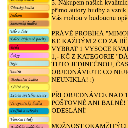
5. Nákupem našich kvalitní
přímo autory hudby a vznik 
Vás mohou v budoucnu opět 
PRÁVĚ PROBÍHÁ "MIMOŘ
KE KAŽDÝM 2 CD ZA B
VYBRAT 1 VYSOCE KVA
1,- KČ Z KATEGORIE "D
TUTO JEDINEČNOU, ČA
OBJEDNÁVEJTE CO NEJ
NEUNIKLA! :)
PŘI OBJEDNÁVCE NAD 1 
POŠTOVNÉ ANI BALNÉ! 
ODESLÁNÍ!
MOŽNOST OKAMŽITÝCH