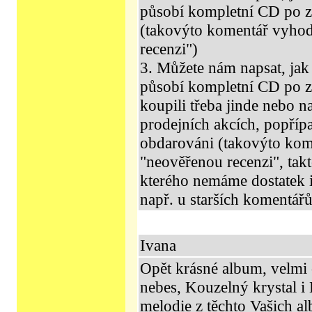
působí kompletní CD po 
(takovýto komentář vyho
recenzi")
3. Můžete nám napsat, jak 
působí kompletní CD po zak
koupili třeba jinde nebo n
prodejních akcích, popříp
obdarováni (takovýto ko
"neověřenou recenzi", tak
kterého nemáme dostatek i
např. u starších komentářů
Ivana
Opět krásné album, velmi
nebes, Kouzelný krystal i
melodie z těchto Vašich al