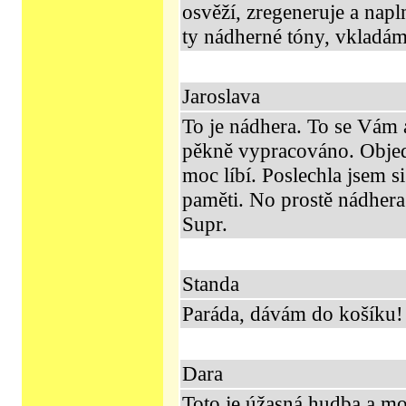
osvěží, zregeneruje a nap
ty nádherné tóny, vkladám
Jaroslava
To je nádhera. To se Vám 
pěkně vypracováno. Objedn
moc líbí. Poslechla jsem s
paměti. No prostě nádhera
Supr.
Standa
Paráda, dávám do košíku!
Dara
Toto je úžasná hudba a m