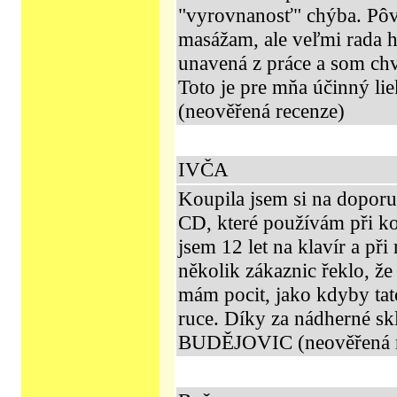
"vyrovnanosť" chýba. Pôv
masážam, ale veľmi rada 
unavená z práce a som ch
Toto je pre mňa účinný li
(neověřená recenze)
IVČA
Koupila jsem si na doporu
CD, které používám při ko
jsem 12 let na klavír a př
několik zákaznic řeklo, že
mám pocit, jako kdyby tat
ruce. Díky za nádherné 
BUDĚJOVIC (neověřená r