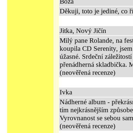
Boža
Děkuji, toto je jediné, co 
Jitka, Nový Jičín
Milý pane Rolande, na fest
koupila CD Serenity, jsem 
úžasné. Srdeční záležitostí
přenádherná skladbička. 
(neověřená recenze)
Ivka
Nádherné album - překrásn
tím nejkrásnějším způsob
Vyrovnanost se sebou sa
(neověřená recenze)