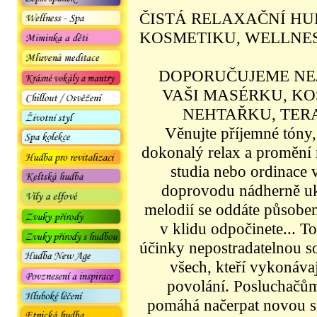
ČISTÁ RELAXAČNÍ HU
KOSMETIKU, WELLNESS
DOPORUČUJEME NEJ
VAŠI MASÉRKU, KO
NEHTAŘKU, TER
Věnujte příjemné tóny, 
dokonalý relax a promění 
studia nebo ordinace 
doprovodu nádherně ukl
melodií se oddáte působen
v klidu odpočinete... 
účinky nepostradatelnou s
všech, kteří vykonávaj
povolání. Posluchačům
pomáhá načerpat novou síl