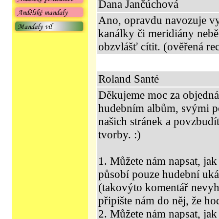
Dana Jančúchová
Ano, opravdu navozuje vy
kanálky či meridiány nebě
obzvlášť cítit. (ověřená re
Roland Santé
Děkujeme moc za objedná
hudebním albům, svými pos
našich stránek a povzbudít
tvorby. :)
1. Můžete nám napsat, jak 
působí pouze hudební uká
(takovýto komentář nevyh
připište nám do něj, že h
2. Můžete nám napsat, jak 