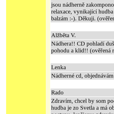
jsou nádherně zakomponova
relaxace, vynikající hudba 
balzám :-). Děkuji. (ověře
Alžběta V.
Nádhera!! CD pohladí duši
pohodu a klid!! (ověřená 
Lenka
Nádherné cd, objednávám
Rado
Zdravím, chcel by som poď
hudba je zo Svetla a má o