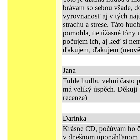
brávam so sebou všade, d
vyrovnanosť aj v tých naj
strachu a strese. Táto hu
pomohla, tie úžasné tóny
počujem ich, aj keď si n
ďakujem, ďakujem (neově
Jana
Tuhle hudbu velmi často p
má veliký úspěch. Děkuji
recenze)
Darinka
Krásne CD, počúvam ho ča
v dnešnom uponáhľanom s