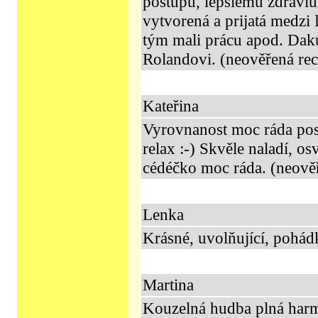
postupu, lepšiemu zdraviu
vytvorená a prijatá medzi 
tým mali prácu apod. Da
Rolandovi. (neověřená re
Kateřina
Vyrovnanost moc ráda pos
relax :-) Skvěle naladí, o
cédéčko moc ráda. (neově
Lenka
Krásné, uvolňující, pohád
Martina
Kouzelná hudba plná har