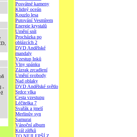
Posvátné kameny
Klidný oceán
Kouzlo lesa
Putování Vesmírem
Energie krystalů
Umění snít
Procházka po
e
oblázcích 2
CD,
DVD Andělské
mandaly
Vzestup Inků
Vlny spánku
Zázrak zrcadlení
Umění svobody
poň
Nad oblaky
DVD Andělské světlo
 -
Srdce vlka
yž
Cesta vzestupu
Léčitelka 7
Svařák a jmelí
Merlinův syn
Samurai
Vánoční album
Král zítřků
TO NEJLEPŠÍ Z