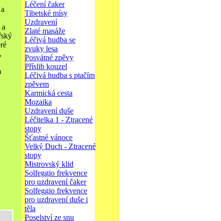
Léčení čaker
 a
Tibetské mísy
u
Uzdravení
 a
Zlaté masáže
řský
Léčivá hudba se
eré
zvuky lesa
,
Posvátné zpěvy
Příslib kouzel
m
Léčivá hudba s ptačím
zpěvem
Karmická cesta
Mozaika
Uzdravení duše
Léčitelka 1 - Ztracené
stopy
Šťastné vánoce
Velký Duch - Ztracené
stopy
Mistrovský klid
Solfeggio frekvence
pro uzdravení čaker
Solfeggio frekvence
pro uzdravení duše i
těla
Poselství ze snu