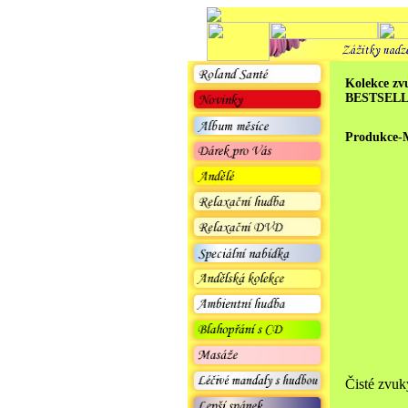
Kolekce zv
BESTSEL
Produkce-
Čisté zvuk