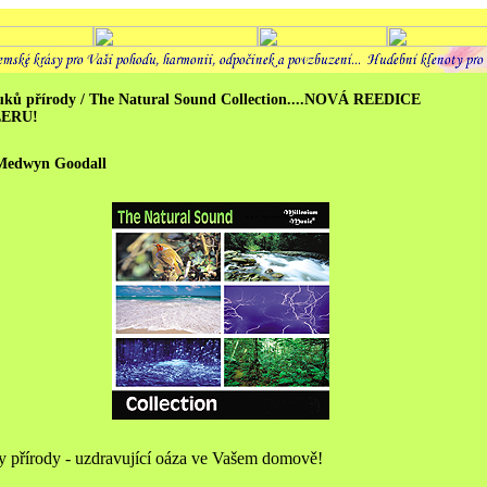
uků přírody / The Natural Sound Collection....NOVÁ REEDICE
LERU!
Medwyn Goodall
y přírody - uzdravující oáza ve Vašem domově!