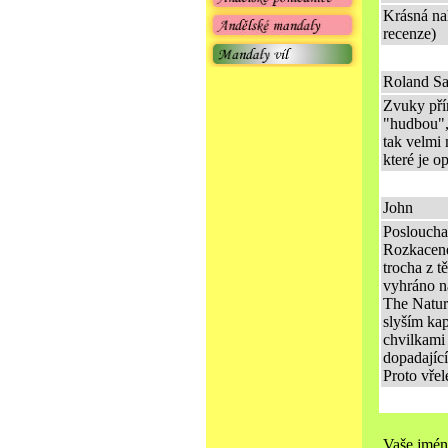
Krásná na
recenze)
Roland Sa
Zvuky pří
"hudbou", 
tak velmi 
které je o
John
Poslouchal
Rozkacené 
trocha z t
vyhráno n
The Natur
slyším ka
chvilkami 
dopadajíc
Proto vřel
Vaše jmén