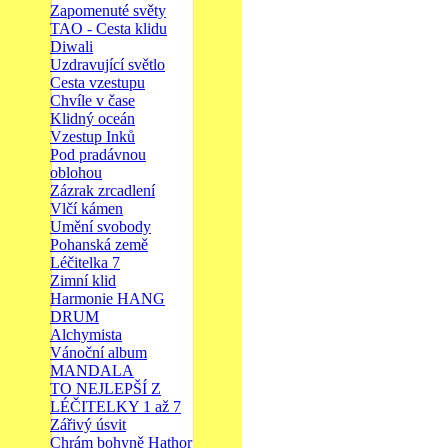
Zapomenuté světy
TAO - Cesta klidu
Diwali
Uzdravující světlo
Cesta vzestupu
Chvíle v čase
Klidný oceán
Vzestup Inků
Pod pradávnou
oblohou
Zázrak zrcadlení
Vlčí kámen
Umění svobody
Pohanská země
Léčitelka 7
Zimní klid
Harmonie HANG
DRUM
Alchymista
Vánoční album
MANDALA
TO NEJLEPŠÍ Z
LÉČITELKY 1 až 7
Zářivý úsvit
Chrám bohyně Hathor