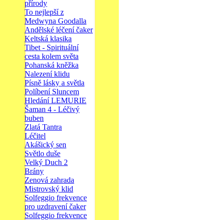
přírody
To nejlepší z
Medwyna Goodalla
Andělské léčení čaker
Keltská klasika
Tibet - Spirituální
cesta kolem světa
Pohanská kněžka
Nalezení klidu
Písně lásky a světla
Políbení Sluncem
Hledání LEMURIE
Šaman 4 - Léčivý
buben
Zlatá Tantra
Léčitel
Akášický sen
Světlo duše
Velký Duch 2
Brány
Zenová zahrada
Mistrovský klid
Solfeggio frekvence
pro uzdravení čaker
Solfeggio frekvence