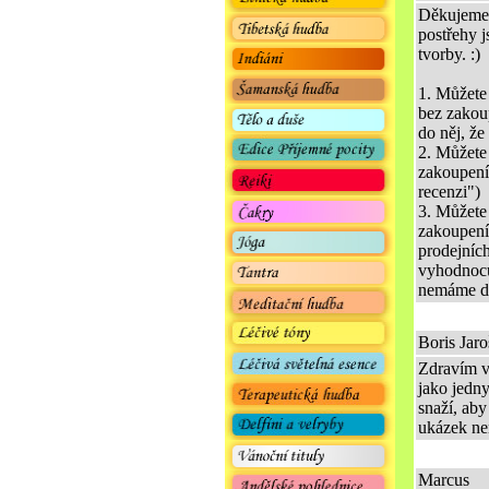
Děkujeme 
postřehy j
tvorby. :)
1. Můžete
bez zakou
do něj, ž
2. Můžete
zakoupení
recenzi")
3. Můžete
zakoupení,
prodejníc
vyhodnocu
nemáme dos
Boris Jaro
Zdravím v
jako jedny
snaží, aby
ukázek ne
Marcus