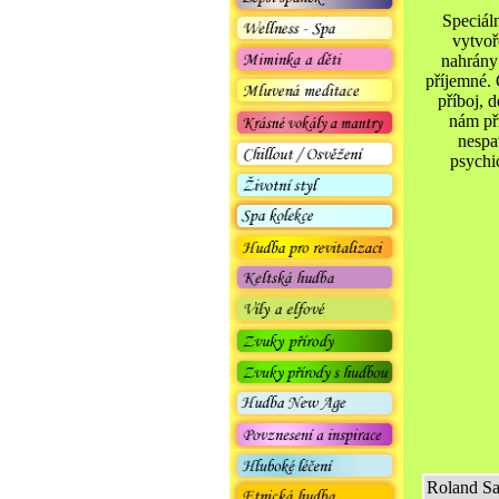
Speciál
vytvoř
nahrány 
příjemné. 
příboj, 
nám při
nespa
psychi
Roland Sa