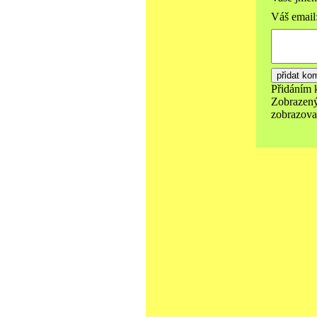
Váš email
Přidáním 
Zobrazený
zobrazovat