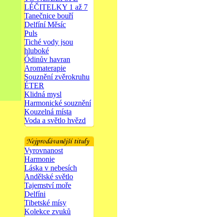
LÉČITELKY 1 až 7
Tanečnice bouří
Delfíní Měsíc
Puls
Tiché vody jsou
hluboké
Ódinův havran
Aromaterapie
Souznění zvěrokruhu
ÉTER
Klidná mysl
Harmonické souznění
Kouzelná místa
Voda a světlo hvězd
Vyrovnanost
Harmonie
Láska v nebesích
Andělské světlo
Tajemství moře
Delfíni
Tibetské mísy
Kolekce zvuků