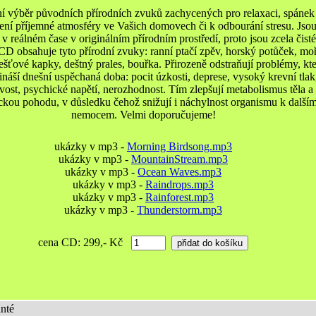
ní výběr původních přírodních zvuků zachycených pro relaxaci, spánek
ení příjemné atmosféry ve Vašich domovech či k odbourání stresu. Jso
v reálném čase v originálním přírodním prostředí, proto jsou zcela čisté
CD obsahuje tyto přírodní zvuky: ranní ptačí zpěv, horský potůček, mo
dešťové kapky, deštný prales, bouřka. Přirozeně odstraňují problémy, kt
náší dnešní uspěchaná doba: pocit úzkosti, deprese, vysoký krevní tlak
vost, psychické napětí, nerozhodnost. Tím zlepšují metabolismus těla a
ckou pohodu, v důsledku čehož snižují i náchylnost organismu k další
nemocem. Velmi doporučujeme!
ukázky v mp3 -
Morning Birdsong.mp3
ukázky v mp3 -
MountainStream.mp3
ukázky v mp3 -
Ocean Waves.mp3
ukázky v mp3 -
Raindrops.mp3
ukázky v mp3 -
Rainforest.mp3
ukázky v mp3 -
Thunderstorm.mp3
cena CD: 299,- Kč
nté