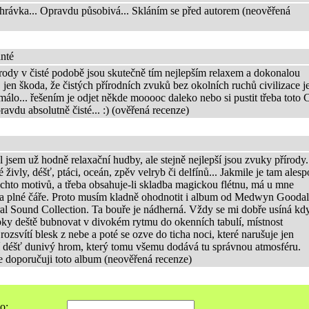
hrávka... Opravdu působivá... Skláním se před autorem (neověřená
nté
rody v čisté podobě jsou skutečně tím nejlepším relaxem a dokonalou
jen škoda, že čistých přírodních zvuků bez okolních ruchů civilizace j
málo... řešením je odjet někde mooooc daleko nebo si pustit třeba toto 
pravdu absolutně čisté... :) (ověřená recenze)
 jsem už hodně relaxační hudby, ale stejně nejlepší jsou zvuky přírody.
živly, déšť, ptáci, oceán, zpěv velryb či delfínů... Jakmile je tam ales
ěchto motivů, a třeba obsahuje-li skladba magickou flétnu, má u mne
a plné čáře. Proto musím kladně ohodnotit i album od Medwyn Goodall
al Sound Collection. Ta bouře je nádherná. Vždy se mi dobře usíná kd
pky deště bubnovat v divokém rytmu do okenních tabulí, místnost
rozsvítí blesk z nebe a poté se ozve do ticha noci, které narušuje jen
í déšť dunivý hrom, který tomu všemu dodává tu správnou atmosféru.
e doporučuji toto album (neověřená recenze)
o: