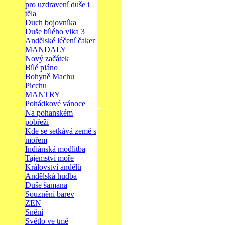
pro uzdravení duše i
těla
Duch bojovníka
Duše bílého vlka 3
Andělské léčení čaker
MANDALY
Nový začátek
Bílé piáno
Bohyně Machu
Picchu
MANTRY
Pohádkové vánoce
Na pohanském
pobřeží
Kde se setkává země s
mořem
Indiánská modlitba
Tajemství moře
Království andělů
Andělská hudba
Duše šamana
Souznění barev
ZEN
Snění
Světlo ve tmě