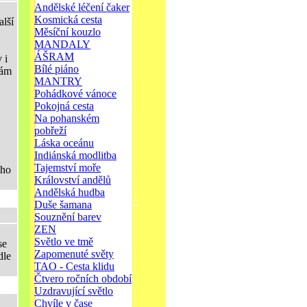
Andělské léčení čaker
Kosmická cesta
alší
Měsíční kouzlo
MANDALY
ÁŠRAM
 i
Bílé piáno
nám
MANTRY
Pohádkové vánoce
Pokojná cesta
Na pohanském
pobřeží
Láska oceánu
Indiánská modlitba
Tajemství moře
ého
Království andělů
Andělská hudba
Duše šamana
Souznění barev
ZEN
Světlo ve tmě
se
Zapomenuté světy
dle
TAO - Cesta klidu
Čtvero ročních období
Uzdravující světlo
Chvíle v čase