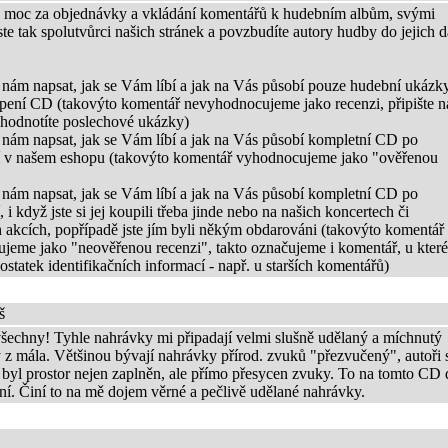
moc za objednávky a vkládání komentářů k hudebním albům, svými
ste tak spolutvůrci našich stránek a povzbudíte autory hudby do jejich d
 nám napsat, jak se Vám líbí a jak na Vás působí pouze hudební ukázky
pení CD (takovýto komentář nevyhodnocujeme jako recenzi, připište 
e hodnotíte poslechové ukázky)
 nám napsat, jak se Vám líbí a jak na Vás působí kompletní CD po
 v našem eshopu (takovýto komentář vyhodnocujeme jako "ověřenou
 nám napsat, jak se Vám líbí a jak na Vás působí kompletní CD po
 i když jste si jej koupili třeba jinde nebo na našich koncertech či
h akcích, popřípadě jste jím byli někým obdarováni (takovýto komentář
jeme jako "neověřenou recenzi", takto označujeme i komentář, u kter
tatek identifikačních informací - např. u starších komentářů)
š
šechny! Tyhle nahrávky mi připadají velmi slušně udělaný a míchnutý
 z mála. Většinou bývají nahrávky přírod. zvuků "přezvučený", autoři 
 byl prostor nejen zaplněn, ale přímo přesycen zvuky. To na tomto CD 
ní. Činí to na mě dojem věrné a pečlivě udělané nahrávky.