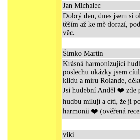
Jan Michalec
Dobrý den, dnes jsem si o
těším až ke mě dorazí, po
věc.
Šimko Martin
Krásná harmonizující hudb
poslechu ukázky jsem cítil
klidu a míru Rolande, děku
Jsi hudební Anděl ❤️ zde p
hudbu milují a cítí, že ji
harmonii ❤️ (ověřená rece
viki