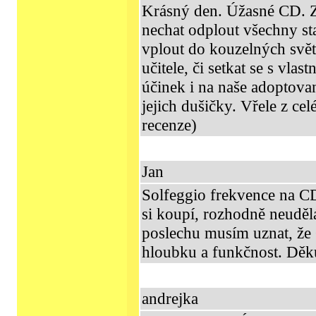
Krásný den. Úžasné CD. Za
nechat odplout všechny sta
vplout do kouzelných svě
učitele, či setkat se s vla
účinek i na naše adoptovan
jejich dušičky. Vřele z ce
recenze)
Jan
Solfeggio frekvence na C
si koupí, rozhodně neuděl
poslechu musím uznat, že
hloubku a funkčnost. Děku
andrejka