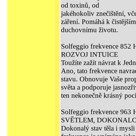
od toxinů, od
jakéhokoliv znečištění, v
záření. Pomáhá k čistější
duchovnímu životu.
Solfeggio frekvence 8
ROZVOJ INTUICE
Toužíte zažít návrat k Jedn
Ano, tato frekvence navr
stavu. Obnovuje Vaše prop
světa a podporuje jasnozř
ten nekonečně krásný pocit
Solfeggio frekvence 963
SVĚTLEM, DOKONAL
Dokonalý stav těla i mysli 