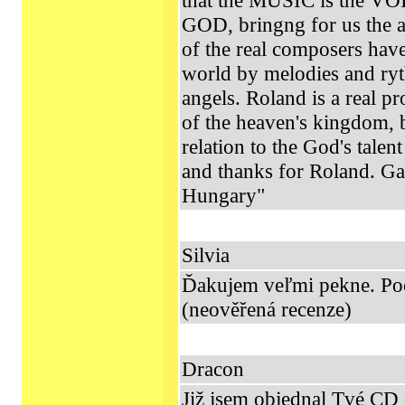
that the MUSIC is th
GOD, bringng for us the a
of the real composers have
world by melodies and ryt
angels. Roland is a real p
of the heaven's kingdom, b
relation to the God's tale
and thanks for Roland. G
Hungary"
Silvia
Ďakujem veľmi pekne. Počú
(neověřená recenze)
Dracon
Již jsem objednal Tvé CD 