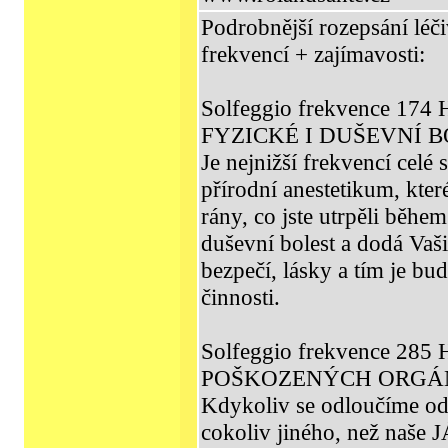
Podrobnější rozepsání léč
frekvencí + zajímavosti:
Solfeggio frekvence 17
FYZICKÉ I DUŠEVNÍ B
Je nejnižší frekvencí celé s
přírodní anestetikum, kte
rány, co jste utrpěli během
duševní bolest a dodá Va
bezpečí, lásky a tím je bu
činnosti.
Solfeggio frekvence 28
POŠKOZENÝCH ORGÁ
Kdykoliv se odloučíme od
cokoliv jiného, než naše 