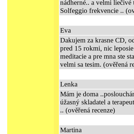
nádherné.. a veĺmi liečivé t
Solfeggio frekvencie .. (o
Eva
Dakujem za krasne CD, o
pred 15 rokmi, nic leposi
meditacie a pre mna ste sta
velmi sa tesim. (ověřená r
Lenka
Mám je doma ..poslouchám 
úžasný skladatel a terapeut
.. (ověřená recenze)
Martina