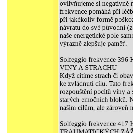
ovlivňujeme si negativně n
frekvence pomáhá při léčb
při jakékoliv formě poško
návratu do své původní (
naše energetické pole sa
výrazně zlepšuje paměť.
Solfeggio frekvence 39
VINY A STRACHU
Když cítíme strach či oba
ke zvládnutí cílů. Tato fre
rozpouštění pocitů viny a
starých emočních bloků. Ne
našim cílům, ale zároveň ná
Solfeggio frekvence 417
TRAUMATICKÝCH ZÁ