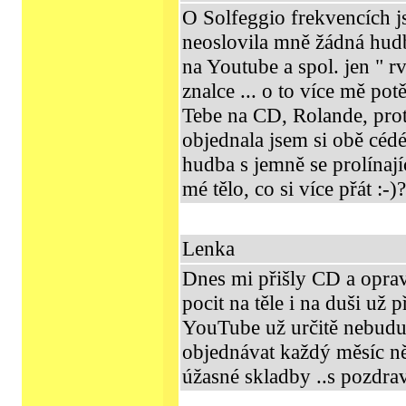
O Solfeggio frekvencích j
neoslovila mně žádná hud
na Youtube a spol. jen " r
znalce ... o to více mě po
Tebe na CD, Rolande, proto
objednala jsem si obě céd
hudba s jemně se prolínají
mé tělo, co si více přát :-
Lenka
Dnes mi přišly CD a opra
pocit na těle i na duši už 
YouTube už určitě nebudu
objednávat každý měsíc ně
úžasné skladby ..s pozdr