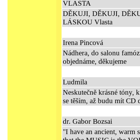
VLASTA
DĚKUJI, DĚKUJI, DĚKU
LÁSKOU Vlasta
Irena Pincová
Nádhera, do salonu famóz
objednáme, děkujeme
Ludmila
Neskutečně krásné tóny, kt
se těším, až budu mít CD
dr. Gabor Bozsai
"I have an ancient, warm sp