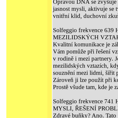
Opravou DNA se zvyšuje m
jasnost mysli, aktivuje se 
vnitřní klid, duchovní zku
Solfeggio frekvence 6
MEZILIDSKÝCH VZTA
Kvalitní komunikace je zá
Vám pomůže při řešení v
v rodině i mezi partnery
mezilidských vztazích, kd
souznění mezi lidmi, šířit 
Zároveň ji lze použít při
Prostě všude tam, kde je z
Solfeggio frekvence 74
MYSLI, ŘEŠENÍ PROB
Zdravé buňky? Ano. Tato 