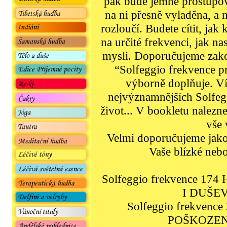
pak bude jemně prostupov
na ni přesně vyladěna, a 
rozloučí. Budete cítit, jak
na určité frekvenci, jak n
mysli. Doporučujeme zako
“Solfeggio frekvence pr
výborně doplňuje. Ví
nejvýznamnějších Solfeg
život... V bookletu nalezne
vše 
Velmi doporučujeme jako 
Vaše blízké nebo
Solfeggio frekvence 1
I DUŠE
Solfeggio frekven
POŠKOZE