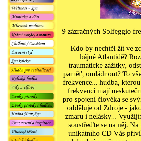
9 zázračných Solfeggio fr
Kdo by nechtěl žít ve zd
bájné Atlantidě? Rozp
traumatické zážitky, odstr
paměť, omládnout? To vš
frekvence... hudba, kterou
frekvencí mají neskutečn
pro spojení člověka se svý
odděluje od Zdroje - jako
zmaru i nelásky... Využij
soustřeďte se na něj. Na
unikátního CD Vás přivít