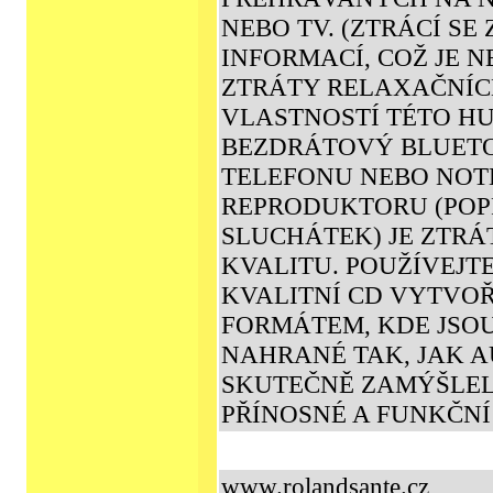
NEBO TV. (ZTRÁCÍ S
INFORMACÍ, COŽ JE N
ZTRÁTY RELAXAČNÍC
VLASTNOSTÍ TÉTO HU
BEZDRÁTOVÝ BLUETO
TELEFONU NEBO NO
REPRODUKTORU (POP
SLUCHÁTEK) JE ZTRÁT
KVALITU. POUŽÍVEJ
KVALITNÍ CD VYTVO
FORMÁTEM, KDE JSO
NAHRANÉ TAK, JAK A
SKUTEČNĚ ZAMÝŠLEL
PŘÍNOSNÉ A FUNKČNÍ
www.rolandsante.cz