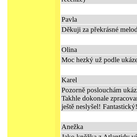
Pavla
Děkuji za překrásné melod
Olina
Moc hezký už podle ukáze
Karel
Pozorně poslouchám ukáz
Takhle dokonale zpracova
ještě neslyšel! Fantastick
Anežka
Jako kněžka z Atlantidy ví