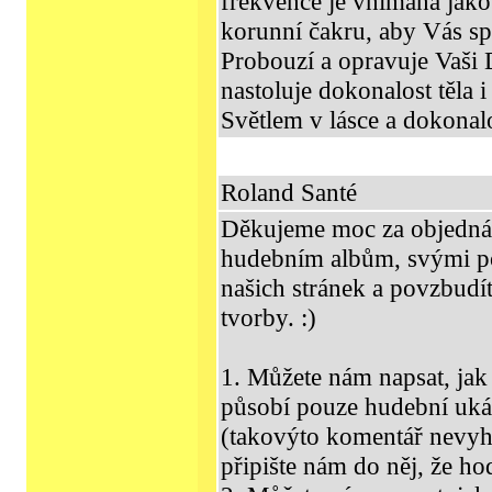
frekvence je vnímána jako
korunní čakru, aby Vás sp
Probouzí a opravuje Vaši 
nastoluje dokonalost těla i
Světlem v lásce a dokonalo
Roland Santé
Děkujeme moc za objedná
hudebním albům, svými pos
našich stránek a povzbudít
tvorby. :)
1. Můžete nám napsat, jak 
působí pouze hudební uká
(takovýto komentář nevyh
připište nám do něj, že h