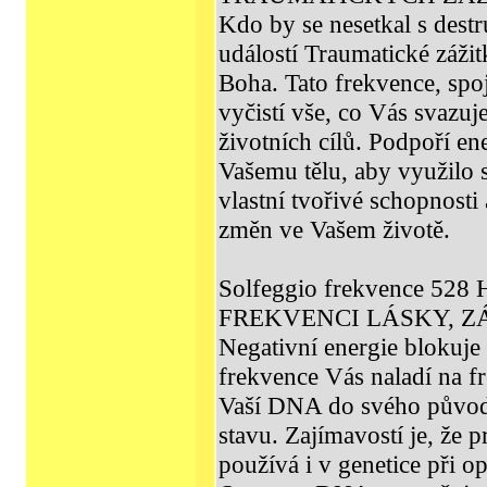
Kdo by se nesetkal s dest
událostí Traumatické záži
Boha. Tato frekvence, spoj
vyčistí vše, co Vás svazuj
životních cílů. Podpoří e
Vašemu tělu, aby využilo s
vlastní tvořivé schopnosti
změn ve Vašem životě.
Solfeggio frekvence 52
FREKVENCI LÁSKY, 
Negativní energie blokuje 
frekvence Vás naladí na f
Vaší DNA do svého původ
stavu. Zajímavostí je, že 
používá i v genetice při