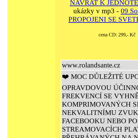
NAVRAT K JEDNOTE
ukázky v mp3 -
09 So
PROPOJENI SE SVE
cena CD: 299,- K
www.rolandsante.cz
❤️ MOC DŮLEŽITÉ UP
OPRAVDOVOU ÚČINNO
FREKVENCÍ SE VYHN
KOMPRIMOVANÝCH SK
NEKVALITNÍMU ZVUK
FACEBOOKU NEBO PO
STREAMOVACÍCH PLA
PŘEHRÁVANÝCH NA 