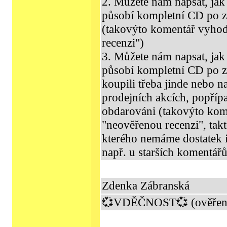
2. Můžete nám napsat, jak 
působí kompletní CD po 
(takovýto komentář vyho
recenzi")
3. Můžete nám napsat, jak 
působí kompletní CD po zak
koupili třeba jinde nebo n
prodejních akcích, popříp
obdarováni (takovýto ko
"neověřenou recenzi", tak
kterého nemáme dostatek i
např. u starších komentářů
Zdenka Zábranská
💞VDĚČNOST💞 (ověřená