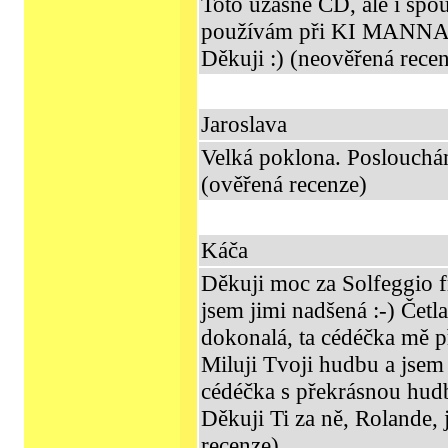
Toto úžasné CD, ale i spo
používám při KI MANNA 
Děkuji :) (neověřená rece
Jaroslava
Velká poklona. Poslouchá
(ověřená recenze)
Káča
Děkuji moc za Solfeggio 
jsem jimi nadšená :-) Četla
dokonalá, ta cédéčka mě pře
Miluji Tvoji hudbu a jsem
cédéčka s překrásnou hudbo
Děkuji Ti za ně, Rolande,
recenze)