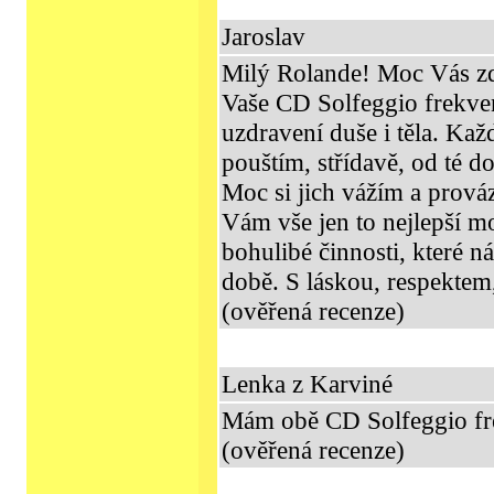
Jaroslav
Milý Rolande! Moc Vás zd
Vaše CD Solfeggio frekven
uzdravení duše i těla. Kaž
pouštím, střídavě, od té d
Moc si jich vážím a prov
Vám vše jen to nejlepší 
bohulibé činnosti, které n
době. S láskou, respektem,
(ověřená recenze)
Lenka z Karviné
Mám obě CD Solfeggio fre
(ověřená recenze)