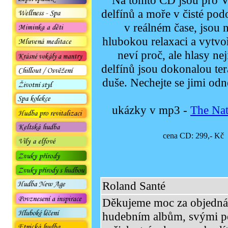
Na tomto CD jsou pro V
delfínů a moře v čisté po
v reálném čase, jsou 
hlubokou relaxaci a vytvo
neví proč, ale hlasy nej
delfínů jsou dokonalou tera
duše. Nechejte se jimi odné
ukázky v mp3 -
The Nat
cena CD: 299,- K
Roland Santé
Děkujeme moc za objedná
hudebním albům, svými pos