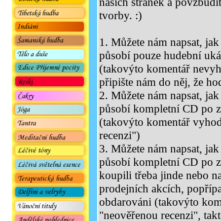
našich stránek a povzbudít
tvorby. :)
1. Můžete nám napsat, jak 
působí pouze hudební uká
(takovýto komentář nevyh
připište nám do něj, že h
2. Můžete nám napsat, jak 
působí kompletní CD po 
(takovýto komentář vyho
recenzi")
3. Můžete nám napsat, jak 
působí kompletní CD po zak
koupili třeba jinde nebo n
prodejních akcích, popříp
obdarováni (takovýto ko
"neověřenou recenzi", tak