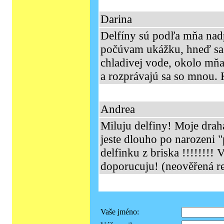
Darina
Delfíny sú podľa mňa nad
počúvam ukážku, hneď sa 
chladivej vode, okolo mňa
a rozprávajú sa so mnou. 
Andrea
Miluju delfiny! Moje drah
jeste dlouho po narozeni "
delfinku z briska !!!!!!!
doporucuju! (neověřená r
Vaše jméno: