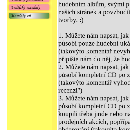
hudebním albům, svými pos
našich stránek a povzbudít
tvorby. :)
1. Můžete nám napsat, jak 
působí pouze hudební uká
(takovýto komentář nevyh
připište nám do něj, že h
2. Můžete nám napsat, jak 
působí kompletní CD po 
(takovýto komentář vyho
recenzi")
3. Můžete nám napsat, jak 
působí kompletní CD po zak
koupili třeba jinde nebo n
prodejních akcích, popříp
obdarováni (takovýto ko