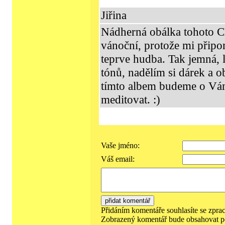
Jiřina
Nádherná obálka tohoto C
vánoční, protože mi přip
teprve hudba. Tak jemná, l
tónů, nadělím si dárek a o
tímto albem budeme o Ván
meditovat. :)
Vaše jméno:
Váš email:
Přidáním komentáře souhlasíte se zpra
Zobrazený komentář bude obsahovat p