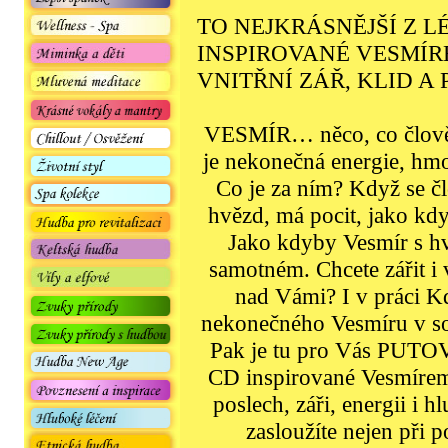
TO NEJKRÁSNĚJŠÍ Z L
INSPIROVANÉ VESMÍRE
VNITŘNÍ ZÁŘ, KLID A 
VESMÍR… něco, co člověk
je nekonečná energie, hmo
Co je za ním? Když se č
hvězd, má pocit, jako kd
Jako kdyby Vesmír s 
samotném. Chcete zářit i
nad Vámi? I v práci Kd
nekonečného Vesmíru v so
Pak je tu pro Vás PU
CD inspirované Vesmírem,
poslech, záři, energii i h
zasloužíte nejen při p